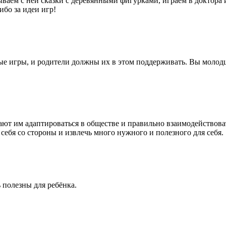
ваем с ней сказки с деревянными фигурками, играем в доктора 
ибо за идеи игр!
вые игры, и родители должны их в этом поддерживать. Вы молод
ают им адаптироваться в обществе и правильно взаимодействова
себя со стороны и извлечь много нужного и полезного для себя.
 полезны для ребёнка.