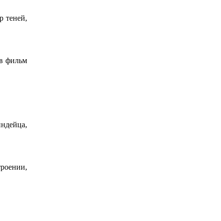
р теней,
ев фильм
индейца,
роении,