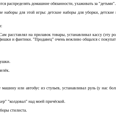
тся распределять домашние обязанности, ухаживать за "детьми".
е наборы для этой игры: детские наборы для уборки, детские
:
Сам расставлял на прилавок товары, устанавливал кассу (эту ро
 фишки и фантики. "Продавец" очень вежливо общался с покупат
рушки.
елёк.
е машину или автобус из стульев, устанавливал руль (у нас бо
хер" "колдовал" над моей причёской.
аборы стилиста.