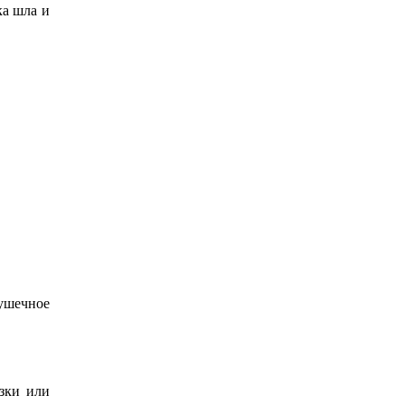
ка шла и
ушечное
азки или