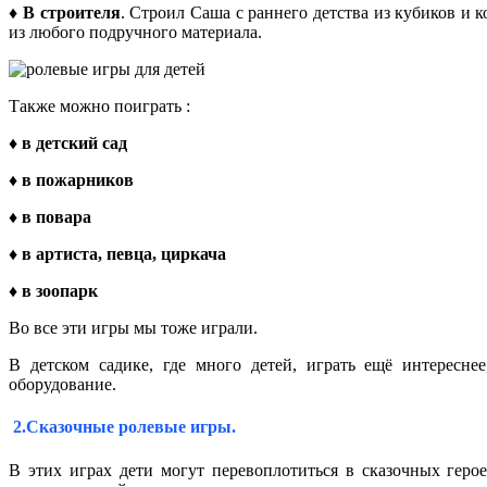
♦
В строителя
. Строил Саша с раннего детства из кубиков и 
из любого подручного материала.
Также можно поиграть :
♦
в детский сад
♦
в пожарников
♦
в повара
♦
в артиста, певца, циркача
♦
в зоопарк
Во все эти игры мы тоже играли.
В детском садике, где много детей, играть ещё интересне
оборудование.
2.Сказочные ролевые игры.
В этих играх дети могут перевоплотиться в сказочных геро