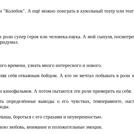
и "Колобок". А ещё можно поиграть в кукольный театр или теат
 роли супер героя или человека-паука. А мой сынуля, посмотр
придумал.
ого времени, узнать много интересного и нового.
ляя себя отважным бойцом. А кто не мечтал побывать в роли 
и кинофильмов. А потом пытаются эти роли примерить на себя.
ь определённые выводы о его чувствах, темпераменте, наст
биды.
ыша, бороться с его страхами и неуверенностью.
 свою любовь, внимание и положительные эмоции.