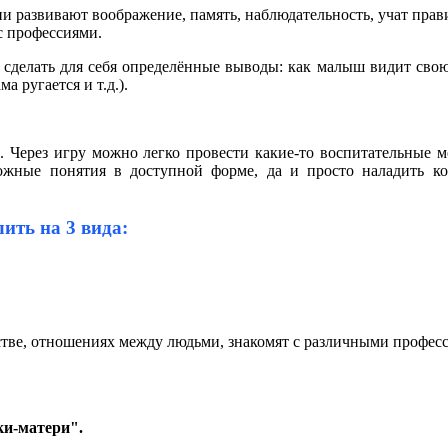
ни развивают воображение, память, наблюдательность, учат пра
с профессиями.
 сделать для себя определённые выводы: как малыш видит сво
 ругается и т.д.).
е. Через игру можно легко провести какие-то воспитательные 
ожные понятия в доступной форме, да и просто наладить ко
ить на 3 вида:
тве, отношениях между людьми, знакомят с различными профес
ки-матери".