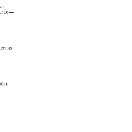
Как
ругая —
ают их
найти