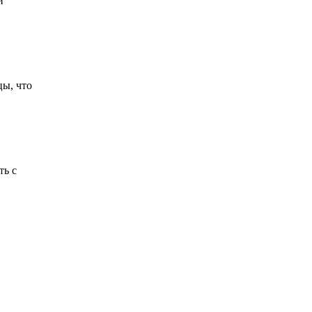
и
цы, что
ть с