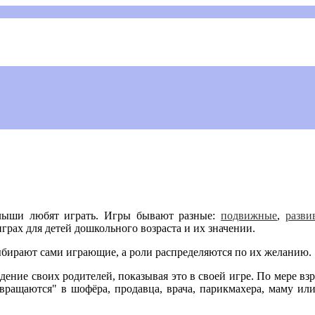
малыши любят играть. Игры бывают разные:
подвижные
,
разв
грах для детей дошкольного возраста и их значении.
ыбирают сами играющие, а роли распределяются по их желанию.
ение своих родителей, показывая это в своей игре. По мере вз
евращаются" в шофёра, продавца, врача, парикмахера, маму ил