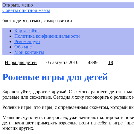
Открыть меню
Советы опытной мамы
блог о детях, семье, саморазвитии
Карта сайта
Политика конфиденциальности
Рекомендую
Обо мне
Мои контакты
Игры для детей
05 августа 2016
4899
18
Ролевые игры для детей
Здравствуйте, дорогие друзья! С самого раннего детства 
ролевые или сюжетные. Сегодня я хочу поговорить о ролевых и
Ролевые игры- это игры, с определённым сюжетом, который в
Малыши, чуть-чуть повзрослев, уже начинают копировать повед
дети начинают примерять взрослые роли на себя: в игре "пр
многих других.