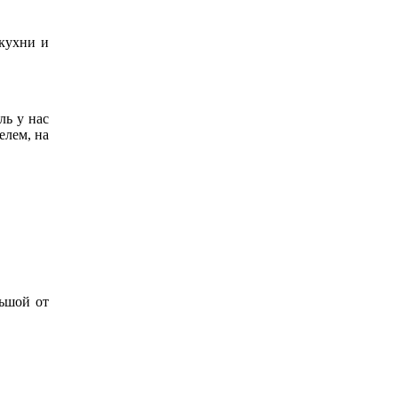
 кухни и
ль у нас
елем, на
льшой от