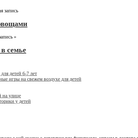
я запись
 овощами
апись »
 в семье
для детей 6-7 лет
ые игры на свежем воздухе для детей
й на улице
торики у детей