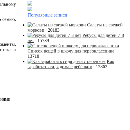
вильному
Популярные записи
ю семью,
Салаты из свежей
моркови
20183
Ребусы для детей 7-8
лет
15789
моменты,
нтакт и
Список вещей в школу для первоклассника
13718
Как
заработать сидя дома с ребёнком
12862
сиями